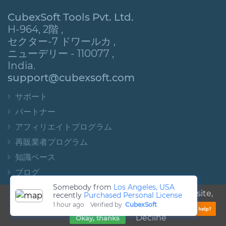
CubexSoft Tools Pvt. Ltd.
H-964, 2階 ,
セクター-7 ドワールカ ,
ニューデリー - 110077 ,
India.
support@cubexsoft.com
サポート
パートナー
アフィリエイトプログラム
再販業者プログラム
知識ベース
ブログ
Somebody from
Los Angeles, USA
PCI コンプライアンス
We use cookies, just to track visits to our website,
recently
Purchased Personal License
1
hour ago
Verified by
CubexSoft
we store no personal details.
Find out more
Decline
Okay, thanks
私たちについて