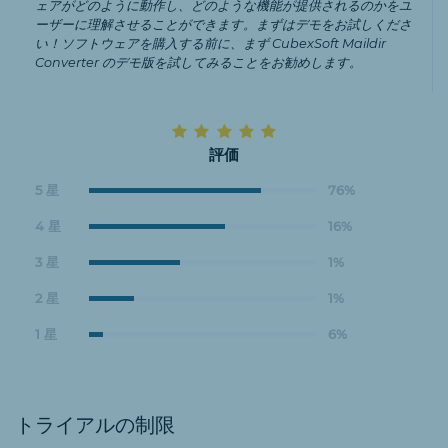
ェアがどのように動作し、どのような機能が提供されるのかをユ
ーザーに理解させることができます。まずはデモをお試しくださ
い！ソフトウェアを購入する前に、まず CubexSoft Maildir
Converter のデモ版を試してみることをお勧めします。
評価
5 星
76%
4 星
16%
3 星
1%
2 星
1%
1 星
6%
トライアルの制限