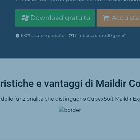
Download gratuito
Acquista
100% sicuro e protetto
Rimborso entro 30 giorni*
ristiche e vantaggi di Maildir C
o delle funzionalità che distinguono CubexSoft Maildir Exp