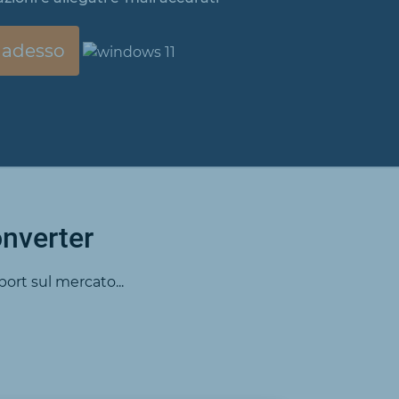
 adesso
onverter
ort sul mercato...