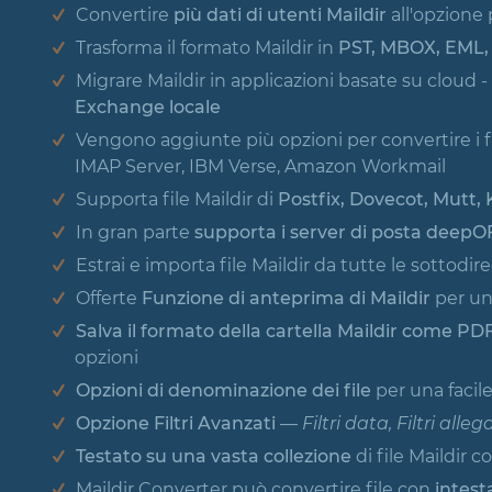
Convertire
più dati di utenti Maildir
all'opzione 
Trasforma il formato Maildir in
PST, MBOX, EML,
Migrare Maildir in applicazioni basate su cloud -
Exchange locale
Vengono aggiunte più opzioni per convertire i fi
IMAP Server, IBM Verse, Amazon Workmail
Supporta file Maildir di
Postfix, Dovecot, Mutt,
In gran parte
supporta i server di posta deepO
Estrai e importa file Maildir da tutte le sottodire
Offerte
Funzione di anteprima di Maildir
per una
Salva il formato della cartella Maildir come PD
opzioni
Opzioni di denominazione dei file
per una facile 
Opzione Filtri Avanzati
—
Filtri data, Filtri allega
Testato su una vasta collezione
di file Maildir 
Maildir Converter può convertire file con
intest