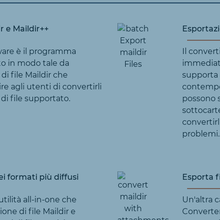
r e Maildir++
Esportazi
ware è il programma
Il convert
to in modo tale da
immediata
 di file Maildir che
supporta l
e agli utenti di convertirli
contempo
 di file supportato.
possono se
sottocarte
convertir
problemi.
nei formati più diffusi
Esporta fi
tilità all-in-one che
Un'altra c
one di file Maildir e
Converter 