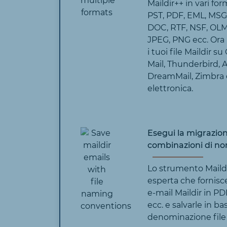
Maildir++ in vari for
PST, PDF, EML, MS
DOC, RTF, NSF, OLM,
JPEG, PNG ecc. Ora
i tuoi file Maildir 
Mail, Thunderbird, A
DreamMail, Zimbra e 
elettronica.
Esegui la migrazion
combinazioni di no
Lo strumento Maildir
esperta che fornisce
e-mail Maildir in P
ecc. e salvarle in ba
denominazione file