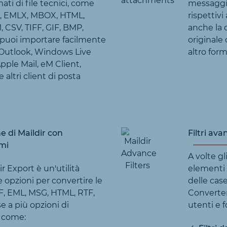
mati di file tecnici, come
messaggi 
G, EMLX, MBOX, HTML,
rispettiv
 CSV, TIFF, GIF, BMP,
anche la 
 puoi importare facilmente
originale 
su Outlook, Windows Live
altro form
pple Mail, eM Client,
altri client di posta
e di Maildir con
Filtri ava
mi
A volte g
 Export è un'utilità
elementi 
 opzioni per convertire le
delle case
DF, EML, MSG, HTML, RTF,
Converte
se a più opzioni di
utenti e f
 come: