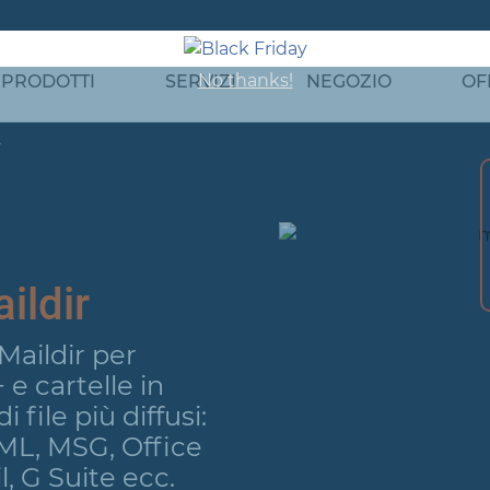
No thanks!
PRODOTTI
SERVIZI
NEGOZIO
OF
r
ildir
Maildir per
 e cartelle in
 file più diffusi:
ML, MSG, Office
, G Suite ecc.