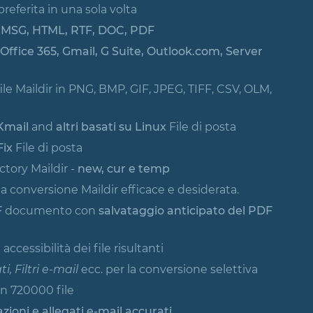
preferita in una sola volta
 MSG, HTML, RTF, DOC, PDF
Office 365, Gmail, G Suite, Outlook.com, Server
le Maildir in PNG, BMP, GIF, JPEG, TIFF, CSV, OLM,
 Kmail
and
altri basati su Linux
File di posta
Fix
File di posta
ctory Maildir -
new, cur e temp
 conversione Maildir efficace e desiderata.
F
documento con
salvataggio anticipato del PDF
accessibilità dei file risultanti
ti, Filtri e-mail
ecc. per la conversione selettiva
con 720000 file
azioni e allegati e-mail accurati