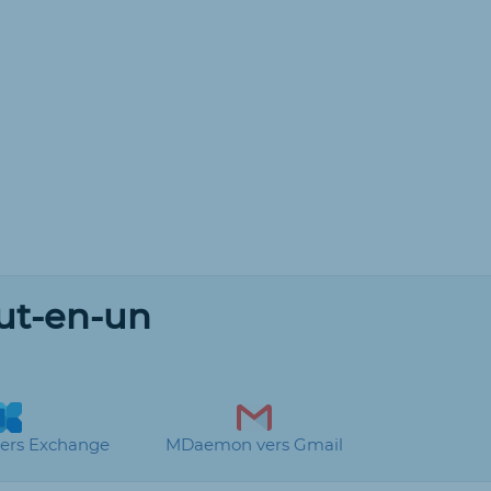
ut-en-un
rs Exchange
MDaemon vers Gmail