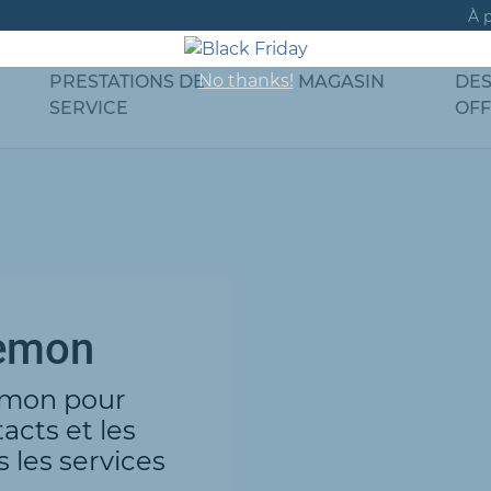
À 
No thanks!
PRESTATIONS DE
MAGASIN
DE
SERVICE
OF
aemon
emon pour
tacts et les
les services