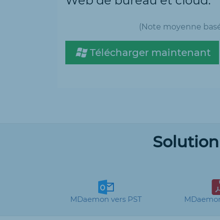
Web de bureau et cloud.
(Note moyenne basée
Télécharger maintenant
Solutio
MDaemon vers PST
MDaemon