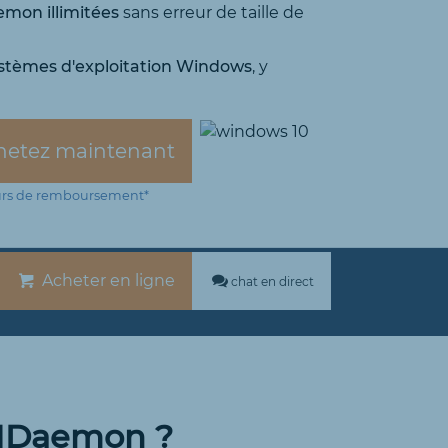
emon illimitées
sans erreur de taille de
ystèmes d'exploitation Windows
, y
etez maintenant
urs de remboursement*
Acheter en ligne
chat en direct
n MDaemon ?