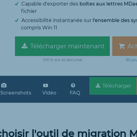
Capable d'exporter des
boîtes aux lettres MDa
fichier
Accessibilité instantanée sur
l'ensemble des s
compris Win 11
Télécharger maintenant
Ach
100 % sûr et sécurisé
30 jo
Télécharger
Screenshots
Vidéo
FAQ
hoisir l'outil de migratio