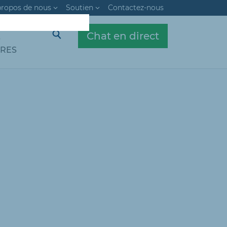
propos de nous
Soutien
Contactez-nous
Chat en direct
S
FRES