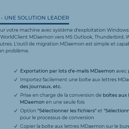
- UNE SOLUTION LEADER
ur votre machine avec système d'exploitation Windows, 
es WorldClient MDaemon vers MS Outlook, Thunderbird, W
tres. L'outil de migration MDaemon est simple et capab
un problème.
Exportation par lots d'e-mails MDaemon
avec p
Importez facilement une boîte aux lettres M
des journaux, etc.
Prise en charge de la conversion de
boîtes aux 
MDaemon
en une seule fois
Option
"Sélectionner les fichiers"
et
"Sélection
pour le processus de conversion
Copier la boîte aux lettres MDaemon sur le bur