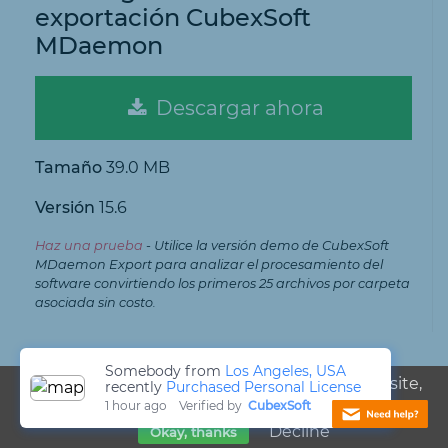
exportación CubexSoft
MDaemon
Descargar ahora
Tamaño
39.0 MB
Versión
15.6
Haz una prueba
- Utilice la versión demo de CubexSoft
MDaemon Export para analizar el procesamiento del
software convirtiendo los primeros 25 archivos por carpeta
asociada sin costo.
4.9
Somebody from
Los Angeles, USA
We use cookies, just to track visits to our website,
recently
Purchased Personal License
1
hour ago
Verified by
CubexSoft
we store no personal details.
Find out more
Calificaciones
Decline
Okay, thanks