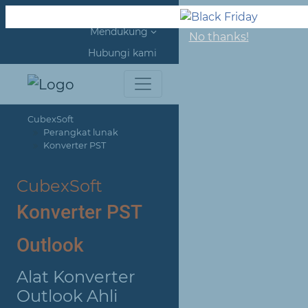
Tentang kami
Mendukung
No thanks!
Hubungi kami
CubexSoft
Perangkat lunak
Konverter PST
CubexSoft
Konverter PST
Outlook
Alat Konverter
Outlook Ahli